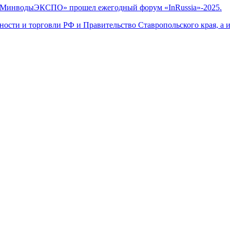
 «МинводыЭКСПО» прошел ежегодный форум «InRussia»-2025.
сти и торговли РФ и Правительство Ставропольского края, а