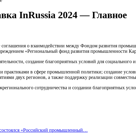
е
ка InRussia 2024 — Главное
ние соглашения о взаимодействии между Фондом развития промы
реждением «Региональный фонд развития промышленности Кара
тельности, создание благоприятных условий для социального и 
ми практиками в сфере промышленной политики; создание усло
ятиями двух регионов, а также поддержку реализации совместн
жрегионального сотрудничества и создании благоприятных усл
тан состоялся «Российский промышленный…