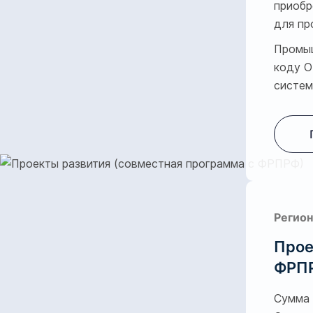
приобр
для пр
Промыш
коду О
систем
Регион
Прое
ФРП
Cумма 