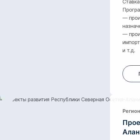
Ставка
Програ
— прои
назнач
— прои
импор
и т.д.
Регион
Прое
Алан